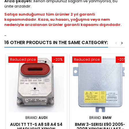
Arıza şikayeti:
Xenon ampulünüz sağlam ve yanmıyorsa, bu
ünite arızalıdır.
Satışa sunduğumuz tüm ürünler 2 yıl garanti
kapsamındadır. Kaza, su hasarı, yoğuşma veya nem
nedeniyle arızalanan ürünler garanti kapsamı dışındadır.
-
16 OTHER PRODUCTS IN THE SAME CATEGORY:
<
>
Reduced price
-20%
Reduced price
-20%
BRAND:
AUDI
BRAND:
BMW
AUDI TT TT-S A8 S8 A4 S4
BMW 3-SERISI E90 2005-