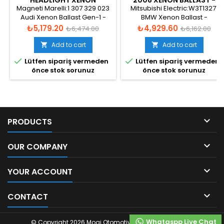
HEADLIGHT XENON
2008 XENON BALLAST -
BALLAST - 1J0941641
6948180
Magneti Marelli:1 307 329 023
Mitsubishi Electric:W3T13271
1307329023
Audi Xenon Ballast Gen-1 -
BMW Xenon Ballast -
LRA960
63126948180
Price
Regular
Price
Regular
₺5,179.20
₺4,929.60
₺6,474.00
₺6,162.00
price
price
Add to cart
Add to cart




Lütfen sipariş vermeden
Lütfen sipariş vermeden
önce stok sorunuz
önce stok sorunuz

PRODUCTS

OUR COMPANY

YOUR ACCOUNT

CONTACT
Whataspp Live Chat
© Copyright 2026 Mogi Otomotiv. All Rights Reserved.