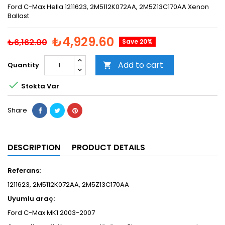
Ford C-Max Hella 1211623, 2M5112K072AA, 2M5Z13C170AA Xenon
Ballast
₺4,929.60
₺6,162.00
Save 20%
Add to cart
Quantity


Stokta Var
Share
DESCRIPTION
PRODUCT DETAILS
Referans:
1211623, 2M5112K072AA, 2M5Z13C170AA
Uyumlu araç:
Ford C-Max MK1 2003-2007