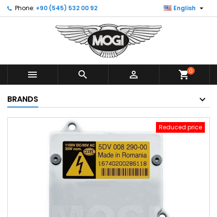

Phone:
+90 (545) 532 00 92
English
0



shopping_cart
BRANDS
Reduced price