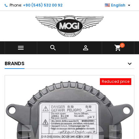

Phone:
+90 (545) 532 00 92
English
0



shopping_cart
BRANDS
Reduced price