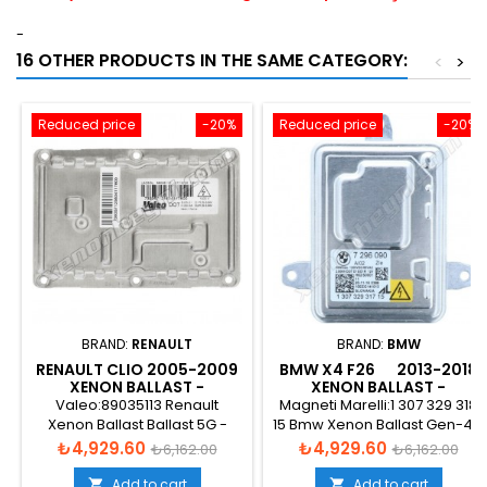
-
16 OTHER PRODUCTS IN THE SAME CATEGORY:
<
>
Reduced price
-20%
Reduced price
-20%
BRAND:
RENAULT
BRAND:
BMW
RENAULT CLIO 2005-2009
BMW X4 F26 2013-2018
XENON BALLAST -
XENON BALLAST -
7701207586
63117317408
Valeo:89035113 Renault
Magneti Marelli:1 307 329 318
Xenon Ballast Ballast 5G -
15 Bmw Xenon Ballast Gen-4 -
088794
LRE318
Price
Regular
Price
Regular
₺4,929.60
₺4,929.60
₺6,162.00
₺6,162.00
price
price
Add to cart
Add to cart

