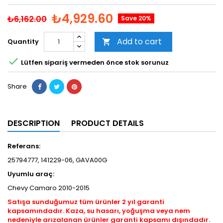
₺4,929.60
₺6,162.00
Save 20%
Add to cart
Quantity


Lütfen sipariş vermeden önce stok sorunuz
Share
DESCRIPTION
PRODUCT DETAILS
Referans:
25794777, 141229-06, GAVA00G
Uyumlu araç:
Chevy Camaro 2010-2015
Satışa sunduğumuz tüm ürünler 2 yıl garanti
kapsamındadır. Kaza, su hasarı, yoğuşma veya nem
nedeniyle arızalanan ürünler garanti kapsamı dışındadır.