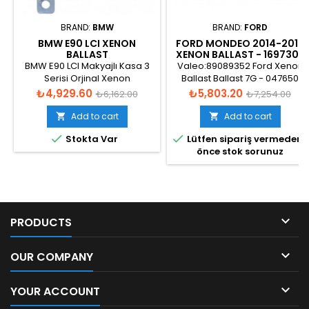
BRAND:
BMW
BRAND:
FORD
BMW E90 LCI XENON
FORD MONDEO 2014-2016
BALLAST
XENON BALLAST - 1697303
BMW E90 LCI Makyajlı Kasa 3
Valeo:89089352 Ford Xenon
Serisi Orjinal Xenon
Ballast Ballast 7G - 047650
BallastKatalog görünümü
Price
Regular
Price
Regular
₺4,929.60
₺5,803.20
₺6,162.00
₺7,254.00
price
price
Add to cart
Add to cart




Stokta Var
Lütfen sipariş vermeden
önce stok sorunuz

PRODUCTS

OUR COMPANY

YOUR ACCOUNT