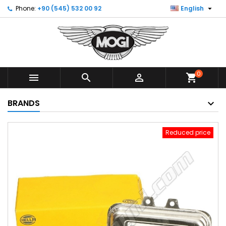

Phone:
+90 (545) 532 00 92
English
0



shopping_cart
BRANDS
Reduced price