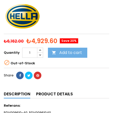
₺4,929.60
₺6,162.00
Save 20%
Add to cart
Quantity


Out-of-Stock
Share
DESCRIPTION
PRODUCT DETAILS
Referans:
5DV009610-40, 5DV00961040