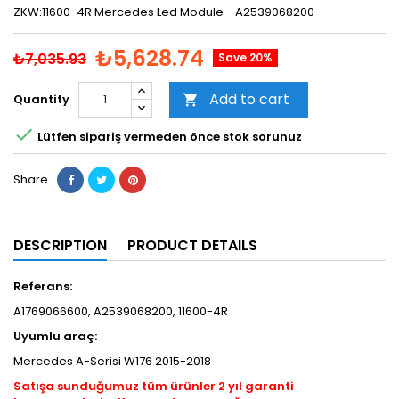
ZKW:11600-4R Mercedes Led Module - A2539068200
₺5,628.74
₺7,035.93
Save 20%
Add to cart
Quantity


Lütfen sipariş vermeden önce stok sorunuz
Share
DESCRIPTION
PRODUCT DETAILS
Referans:
A1769066600, A2539068200, 11600-4R
Uyumlu araç:
Mercedes A-Serisi W176 2015-2018
Satışa sunduğumuz tüm ürünler 2 yıl garanti