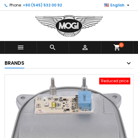

Phone:
+90 (545) 532 00 92
English
0



shopping_cart
BRANDS
Reduced price