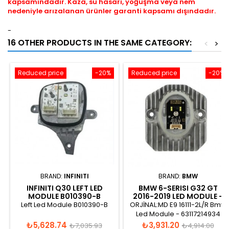
kapsamındadır. Kaza, su hasarı, yoğuşma veya nem
nedeniyle arızalanan ürünler garanti kapsamı dışındadır.
-
16 OTHER PRODUCTS IN THE SAME CATEGORY:
<
>
Reduced price
-20%
Reduced price
-20%
BRAND:
INFINITI
BRAND:
BMW
INFINITI Q30 LEFT LED
BMW 6-SERISI G32 GT
MODULE B010390-B
2016-2019 LED MODULE -
7214934
Left Led Module B010390-B
ORJİNAL:MD E9 16111-2L/R Bmw
Led Module - 63117214934
Price
Regular
Price
Regular
₺5,628.74
₺3,931.20
₺7,035.93
₺4,914.00