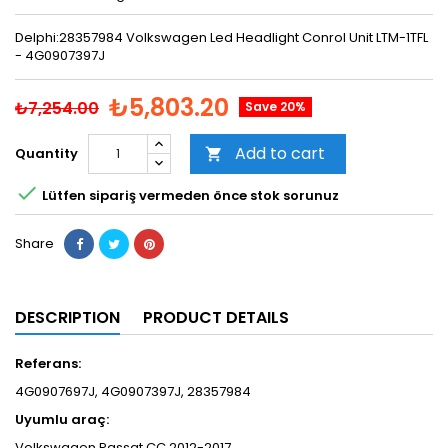
Delphi:28357984 Volkswagen Led Headlight Conrol Unit LTM-1TFL
- 4G0907397J
₺5,803.20
₺7,254.00
Save 20%
Add to cart
Quantity


Lütfen sipariş vermeden önce stok sorunuz
Share
DESCRIPTION
PRODUCT DETAILS
Referans:
4G0907697J, 4G0907397J, 28357984
Uyumlu araç:
Volkswagen Passat CC 2012-2017