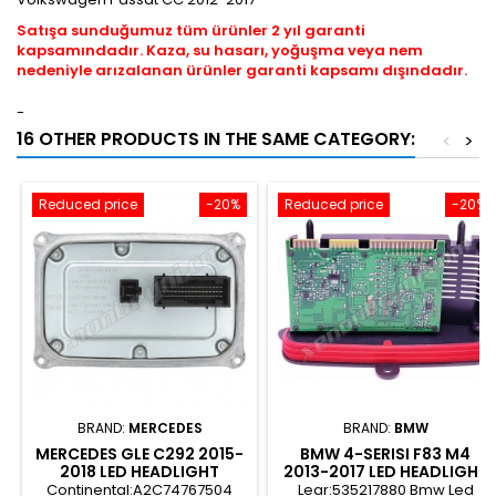
Satışa sunduğumuz tüm ürünler 2 yıl garanti
kapsamındadır. Kaza, su hasarı, yoğuşma veya nem
nedeniyle arızalanan ürünler garanti kapsamı dışındadır.
-
16 OTHER PRODUCTS IN THE SAME CATEGORY:
<
>
Reduced price
-20%
Reduced price
-20%
BRAND:
MERCEDES
BRAND:
BMW
MERCEDES GLE C292 2015-
BMW 4-SERISI F83 M4
2018 LED HEADLIGHT
2013-2017 LED HEADLIGHT
CONROL UNIT -
CONROL UNIT - 7316187
Continental:A2C74767504
Lear:535217880 Bmw Led