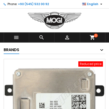

Phone:
+90 (545) 532 00 92
English
0



shopping_cart
BRANDS
Reduced price