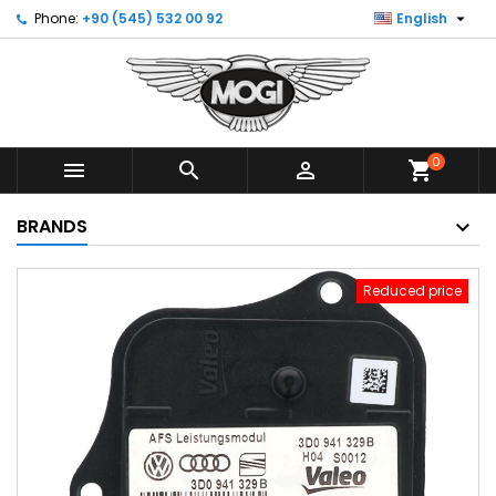

Phone:
+90 (545) 532 00 92
English
0



shopping_cart
BRANDS
Reduced price