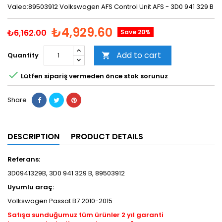
Valeo:89503912 Volkswagen AFS Control Unit AFS - 3D0 941 329 B
₺4,929.60
₺6,162.00
Save 20%
Add to cart
Quantity


Lütfen sipariş vermeden önce stok sorunuz
Share
DESCRIPTION
PRODUCT DETAILS
Referans:
3D0941329B, 3D0 941 329 B, 89503912
Uyumlu araç:
Volkswagen Passat B7 2010-2015
Satışa sunduğumuz tüm ürünler 2 yıl garanti