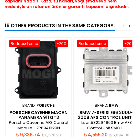
kapsamındadır. Kaza, su hasarı, yoğuşma veya nem
nedeniyle arızalanan ürünler garanti kapsamı dışındadır.
-
16 OTHER PRODUCTS IN THE SAME CATEGORY:
<
>
Reduced price
-20%
Reduced price
-20%
BRAND:
PORSCHE
BRAND:
BMW
PORSCHE CAYENNE MACAN
BMW 7-SERISI E66 2000-
PANAMERA 911 GT3
2008 AFS CONTROL UNIT -
ADAPTIVE HEADLIGHT
7189312
Porsche Cayenne AFS Control
Lear:532294803 Bmw AFS
CONTROL UNIT -
Module - 7PP941329N
Control Unit SMC II -
7PP941329N
- 7PP941329R
63127189312
Price
Regular
Price
Regular
₺9,336.74
₺4,555.20
₺11,670.93
₺5,694.00