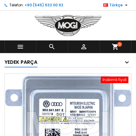

Telefon:
+90 (545) 532 00 92
Türkçe
0



shopping_cart
YEDEK PARÇA
İndirimli fiyat