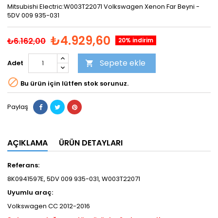
Mitsubishi Electric:W003T22071 Volkswagen Xenon Far Beyni -
5DV 009 935-031
₺4.929,60
₺6.162,00
20% indirim
Sepete ekle
Adet


Bu ürün için lütfen stok sorunuz.
Paylaş
AÇIKLAMA
ÜRÜN DETAYLARI
Referans:
8K0941597E, 5DV 009 935-031, W003T22071
Uyumlu araç:
Volkswagen CC 2012-2016