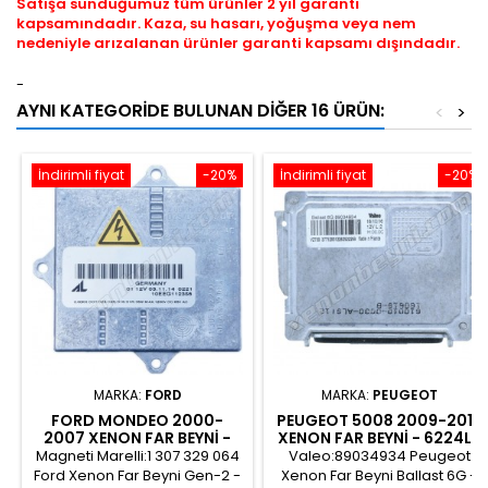
Satışa sunduğumuz tüm ürünler 2 yıl garanti
kapsamındadır. Kaza, su hasarı, yoğuşma veya nem
nedeniyle arızalanan ürünler garanti kapsamı dışındadır.
-
AYNI KATEGORIDE BULUNAN DIĞER 16 ÜRÜN:
<
>
İndirimli fiyat
-20%
İndirimli fiyat
-20%
MARKA:
FORD
MARKA:
PEUGEOT
FORD MONDEO 2000-
PEUGEOT 5008 2009-2013
2007 XENON FAR BEYNI -
XENON FAR BEYNI - 6224L8
1S71-12B655-AA
Magneti Marelli:1 307 329 064
Valeo:89034934 Peugeot
Ford Xenon Far Beyni Gen-2 -
Xenon Far Beyni Ballast 6G -