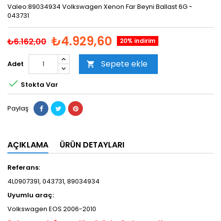
Valeo:89034934 Volkswagen Xenon Far Beyni Ballast 6G -
043731
₺4.929,60
₺6.162,00
20% indirim
Sepete ekle
Adet


Stokta Var
Paylaş
AÇIKLAMA
ÜRÜN DETAYLARI
Referans:
4L0907391, 043731, 89034934
Uyumlu araç:
Volkswagen EOS 2006-2010