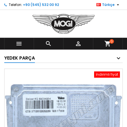

Telefon:
+90 (545) 532 00 92
Türkçe
0



shopping_cart
YEDEK PARÇA
İndirimli fiyat