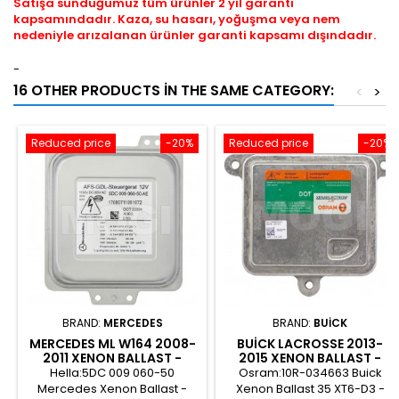
Satışa sunduğumuz tüm ürünler 2 yıl garanti
kapsamındadır. Kaza, su hasarı, yoğuşma veya nem
nedeniyle arızalanan ürünler garanti kapsamı dışındadır.
-
16 OTHER PRODUCTS IN THE SAME CATEGORY:
<
>
Reduced price
-20%
Reduced price
-20%
BRAND:
MERCEDES
BRAND:
BUICK
MERCEDES ML W164 2008-
BUICK LACROSSE 2013-
2011 XENON BALLAST -
2015 XENON BALLAST -
A1648704126
35XT6-S-D3/12V
Hella:5DC 009 060-50
Osram:10R-034663 Buick
Mercedes Xenon Ballast -
Xenon Ballast 35 XT6-D3 -