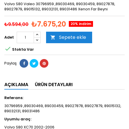
Volvo S80 Valeo 30796959 ,89030469, 89030459, 89027878,
89027879, 89015132, 89032131, 89031486 Xenon Far Beyni
₺7.675,20
₺9.594,00
20% indirim
Sepete ekle
Adet


Stokta Var
Paylaş
AÇIKLAMA
ÜRÜN DETAYLARI
Referans:
30796959 ,89030469, 89030459, 89027878, 89027879, 89015132,
89032131, 89031486
Uyumlu araç:
Volvo S80 XC70 2002-2006