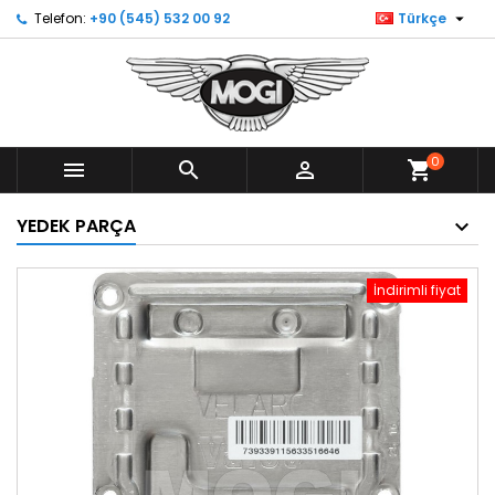

Telefon:
+90 (545) 532 00 92
Türkçe
0



shopping_cart
YEDEK PARÇA
İndirimli fiyat