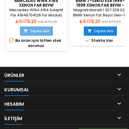
MERCEDES W164 X164
BMW 7-SERISI E38 1994-
XENON FAR BEYNI
1998 XENON FAR BEYNI -
A1648704126
61358352460
Mercedes W164 X164 Adaptif
Magneti Marelli:1 307 329 023
Far A1648704126 Far Modulü
BMW Xenon Far Beyni Gen-1 -
W164 X164 Ahl Xenon Ils Led
LRA960
Fiyat
Normal
Fiyat
Normal
₺5.179,20
₺5.179,20
₺6.474,00
₺6.474,00
fiyat
fiyat
Sepete ekle
Sepete ekle




Bu ürün için lütfen stok
Stokta Var
sorunuz.

ÜRÜNLER

KURUMSAL

HESABIM

ILETIŞIM