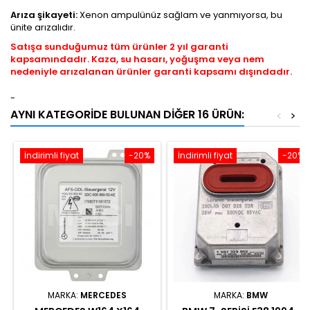
Arıza şikayeti:
Xenon ampulünüz sağlam ve yanmıyorsa, bu
ünite arızalıdır.
Satışa sunduğumuz tüm ürünler 2 yıl garanti
kapsamındadır. Kaza, su hasarı, yoğuşma veya nem
nedeniyle arızalanan ürünler garanti kapsamı dışındadır.
-
AYNI KATEGORIDE BULUNAN DIĞER 16 ÜRÜN:
<
>
İndirimli fiyat
-20%
İndirimli fiyat
-20%
MARKA:
MERCEDES
MARKA:
BMW